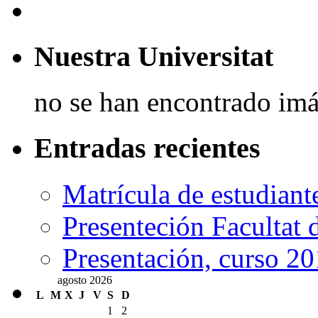
Nuestra Universitat
no se han encontrado im
Entradas recientes
Matrícula de estudiant
Presenteción Facultat 
Presentación, curso 2
agosto 2026
L
M
X
J
V
S
D
1
2